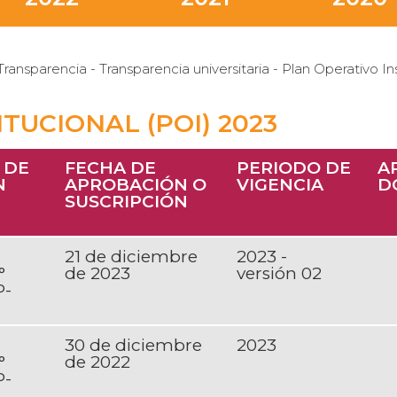
Transparencia - Transparencia universitaria - Plan Operativo In
TUCIONAL (POI) 2023
 DE
FECHA DE
PERIODO DE
A
N
APROBACIÓN O
VIGENCIA
D
SUSCRIPCIÓN
e
21 de diciembre
2023 -
°
de 2023
versión 02
P-
e
30 de diciembre
2023
°
de 2022
P-