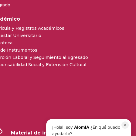
grado
adémico
ícula y Registros Académicos
estar Universitario
ioteca
 de Instrumentos
rción Laboral y Seguimiento al Egresado
onsabilidad Social y Extensión Cultural
×
¡Hola!, soy
AlomIA
¿En qué puedo
Material de interés
ayudarte?